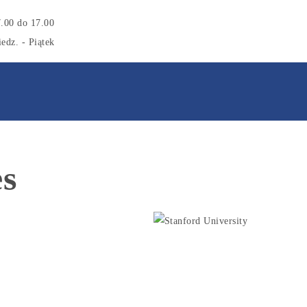
7.00 do 17.00
edz. - Piątek
es
ra Poland
S
grophysics